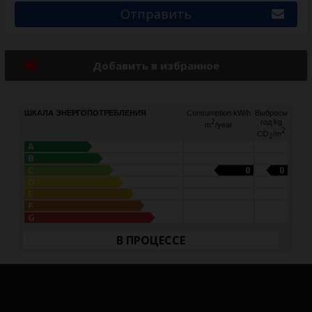
Отправить
Добавить в избранное
ШКАЛА ЭНЕРГОПОТРЕБЛЕНИЯ
Consumption kW/h
Выбросы
2
год kg
m
/year
2
CO
/m
2
A
B
C
0
0
D
E
F
G
В ПРОЦЕССЕ