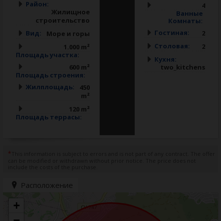
Район:
4
Жилищное
Ванные
строительство
Комнаты:
Гостиная:
Вид:
2
Море и горы
Столовая:
2
1.000 m²
Площадь участкa:
Кухня:
600 m²
two_kitchens
Площадь строения:
Жилплощадь:
450
m²
120 m²
Площадь террасы:
*
This information is subject to errors and is not part of any contract. The offer
can be modified or withdrawn without prior notice. The price does not
include the costs of the purchase.
Расположение
+
−