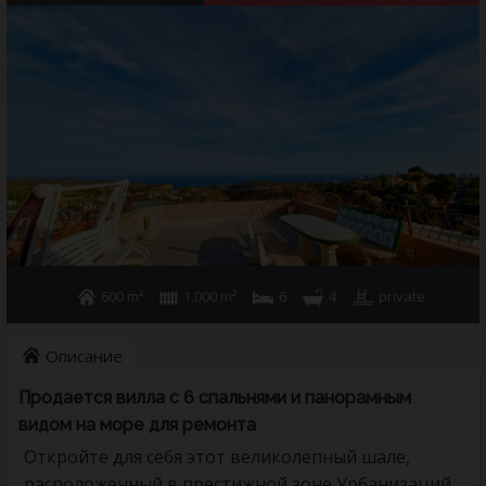
Аренда на длительный срок
Главная Услуги
Кто мы
Контакты
600 m²
1.000 m²
6
4
private
Описание
Продается вилла с 6 спальнями и панорамным
видом на море для ремонта
Откройте для себя этот великолепный шале,
расположенный в престижной зоне Урбанизаций