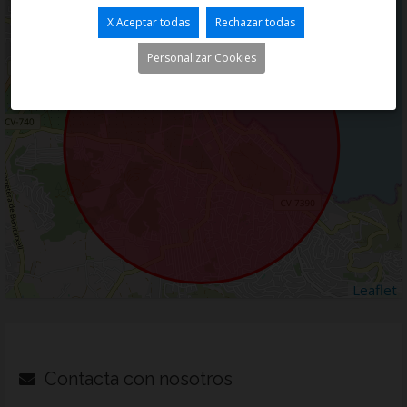
+
X Aceptar todas
Rechazar todas
−
Personalizar Cookies
Leaflet
Contacta con nosotros