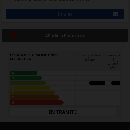
Enviar
Añadir a Favoritos
ESCALA DE LA CALIFICACIÓN
Consumo kW/h
Emisiones
2
ENERGÉTICA
kg
m
/año
2
CO
/m
2
año
A
B
C
0
0
D
E
F
G
EN TRÁMITE