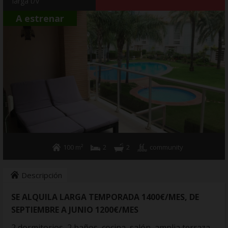
larga t/v
Alquiler anual
Sevicios de hogar
A estrenar
Quienes somos
Contacto
100 m²
2
2
community
Descripción
SE ALQUILA LARGA TEMPORADA 1400€/MES, DE
SEPTIEMBRE A JUNIO 1200€/MES
2 dormitorios, 2 baños, cocina, salón, amplia terraza